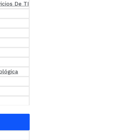
icios De TI
ológica