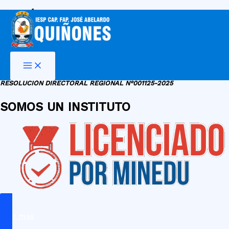
DR. VÍCTOR FRANCISCO
Ir
al
CRUZ CISNEROS
contenido
DIRECTOR GENERAL
RESOLUCIÓN DIRECTORAL REGIONAL N°001125-2025
SOMOS UN INSTITUTO
Leer más