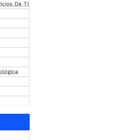
icios De TI
ológica