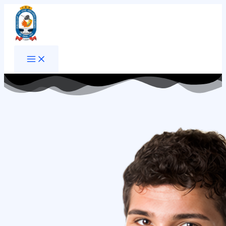
Ir
al
contenido