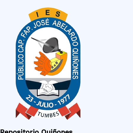
Ir
al
contenido
Repositorio Quiñones