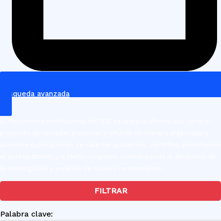
Búsqueda avanzada
El Repositorio Institucional del IES, es una plataforma que tiene el
propósito de recopilar, preservar y difundir de manera organizada y
accesible publicaciones de carácter académico, científico, permitiendo
el acceso abierto y a texto completo, contribuyendo al desarrollo de
la investigación y creación de nuevos conocimientos.
FILTRAR
Palabra clave: